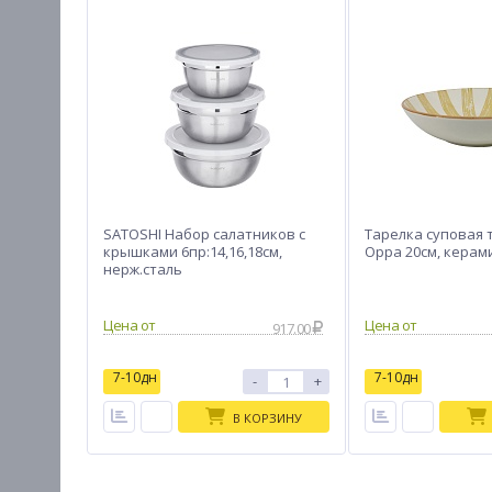
SATOSHI Набор салатников с
Тарелка суповая т
крышками 6пр:14,16,18см,
Орра 20см, керам
нерж.сталь
917.00
7-10дн
7-10дн
-
+
В КОРЗИНУ