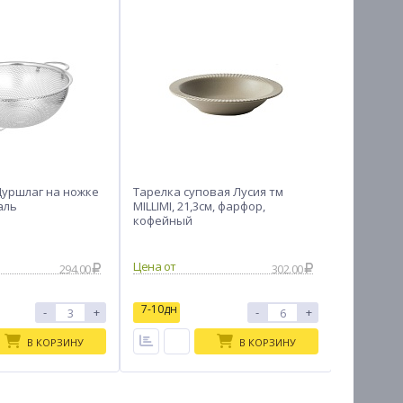
Дуршлаг на ножке
Тарелка суповая Лусия тм
SATOSHI 
аль
MILLIMI, 21,3см, фарфор,
21см, 220
кофейный
294.00
302.00
7-10дн
7-10дн
-
+
-
+
В КОРЗИНУ
В КОРЗИНУ