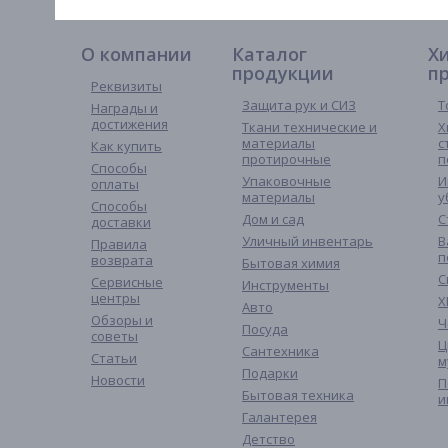
О компании
Каталог
Х
продукции
п
Реквизиты
Защита рук и СИЗ
Т
Награды и
достижения
Ткани технические и
Х
материалы
с
Как купить
протирочные
п
Способы
Упаковочные
И
оплаты
материалы
у
Способы
Дом и сад
С
доставки
Уличный инвентарь
В
Правила
п
возврата
Бытовая химия
С
Сервисные
Инструменты
центры
Х
Авто
Обзоры и
Ч
Посуда
советы
Ц
Сантехника
Статьи
м
Подарки
Новости
П
Бытовая техника
и
Галантерея
Детство