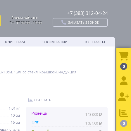
+7 (383) 312-04-24
Время работы:
ЗАКАЗАТЬ ЗВОНОК
ПН-ПТ 09:00 - 18:00
КЛИЕНТАМ
О КОМПАНИИ
КОНТАКТЫ
0
х10см. 1,9л. со стекл. крышкой, индукция
СРАВНИТЬ
1,01 кг
Розница
1 138.00
10 см
Опт
16 см
1 031.00
0
щая сталь
*