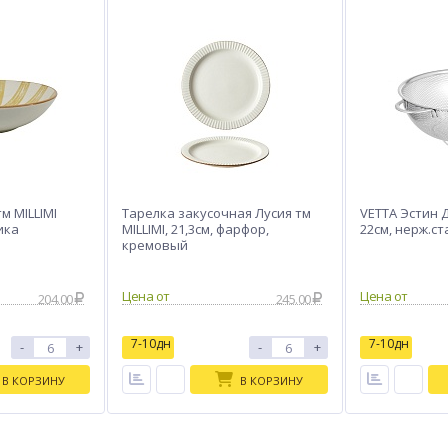
м MILLIMI
Тарелка закусочная Лусия тм
VETTA Эстин 
ика
MILLIMI, 21,3см, фарфор,
22см, нерж.ст
кремовый
204.00
245.00
7-10дн
7-10дн
-
+
-
+
В КОРЗИНУ
В КОРЗИНУ