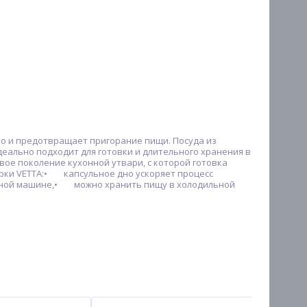
ло и предотвращает пригорание пищи. Посуда из
деально подходит для готовки и длительного хранения в
вое поколение кухонной утвари, с которой готовка
марки VETTA:• капсульное дно ускоряет процесс
чной машине,• можно хранить пищу в холодильной