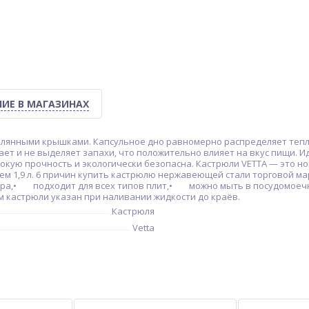
ИЕ В МАГАЗИНАХ
еклянными крышками. Капсульное дно равномерно распределяет теп
ет и не выделяет запахи, что положительно влияет на вкус пищи. И
кую прочность и экологически безопасна. Кастрюли VETTA — это но
ъем 1,9 л. 6 причин купить кастрюлю нержавеющей стали торговой 
пара,• подходит для всех типов плит,• можно мыть в посудомое
 кастрюли указан при наливании жидкости до краёв.
Кастрюля
Vetta