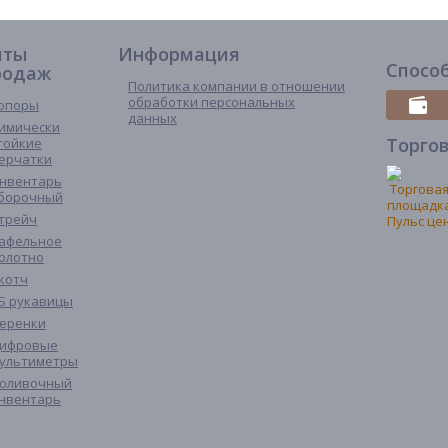
иты
Информация
Спосо
родаж
Политика компании в отношении
обработки персональных
опоры
данных
имически
Торго
тойкие
ерчатки
нвентарь
борочный
трейч
афельное
олотно
котч
Б рукавицы
еренки
ифровые
ультиметры
оливочный
нвентарь