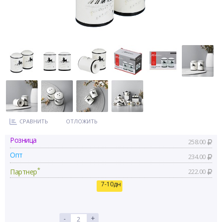
СРАВНИТЬ
ОТЛОЖИТЬ
Розница
258.00
Опт
234.00
*
Партнер
222.00
7-10дн
-
+