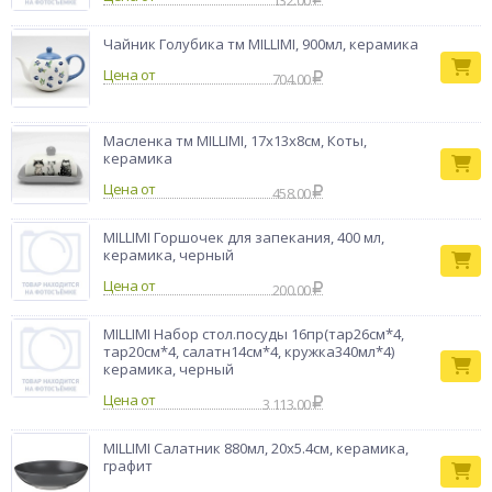
132.00
Чайник Голубика тм MILLIMI, 900мл, керамика
Цена от
704.00
Масленка тм MILLIMI, 17х13х8см, Коты,
керамика
Цена от
458.00
MILLIMI Горшочек для запекания, 400 мл,
керамика, черный
Цена от
200.00
MILLIMI Набор стол.посуды 16пр(тар26см*4,
тар20см*4, салатн14см*4, кружка340мл*4)
керамика, черный
Цена от
3 113.00
MILLIMI Салатник 880мл, 20х5.4см, керамика,
графит