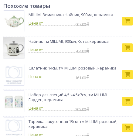
накапливают запахи, поэтому соль и специи всегда будут
Похожие товары
оставаться свежими и рассыпчатыми. Размер одной баночки
– 4,5х6,5 см. Набор MILLIMI «Котейка» с изображением милых
MILLIMI Земляника Чайник, 900мл, керамика
котят поднимет настроение и добавит уюта вашему дому!
Цена от
607.00
Бренд
MILLIMI
Чайник тм MILLIMI, 900мл, Коты, керамика
Цена от
704.00
Салатник 14см, тм MILLIMI розовый, керамика
Цена от
161.00
Набор для специй 4,5 х4,5х7см, тм MILLIMI
Гарден, керамика
Цена от
205.00
Тарелка закусочная 19см, тм MILLIMI розовый,
керамика
Цена от