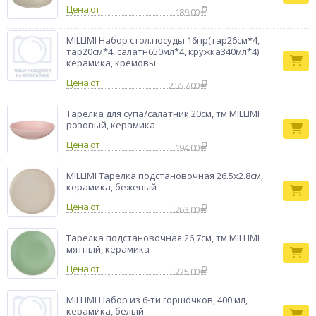
Цена от
189.00
MILLIMI Набор стол.посуды 16пр(тар26см*4,
тар20см*4, салатн650мл*4, кружка340мл*4)
керамика, кремовы
Цена от
2 557.00
Тарелка для супа/салатник 20см, тм MILLIMI
розовый, керамика
Цена от
194.00
MILLIMI Тарелка подстановочная 26.5х2.8см,
керамика, бежевый
Цена от
263.00
Тарелка подстановочная 26,7см, тм MILLIMI
мятный, керамика
Цена от
225.00
MILLIMI Набор из 6-ти горшочков, 400 мл,
керамика, белый