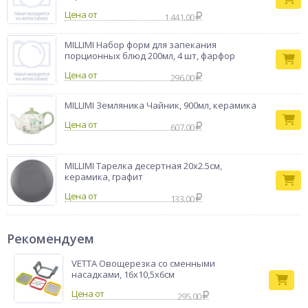
Цена от
1 441.00
MILLIMI Набор форм для запекания
порционных блюд 200мл, 4 шт, фарфор
Цена от
296.00
MILLIMI Земляника Чайник, 900мл, керамика
Цена от
607.00
MILLIMI Тарелка десертная 20х2.5см,
керамика, графит
Цена от
133.00
Рекомендуем
VETTA Овощерезка со сменными
насадками, 16х10,5х6см
295.00