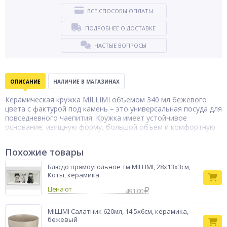
ВСЕ СПОСОБЫ ОПЛАТЫ
ПОДРОБНЕЕ О ДОСТАВКЕ
ЧАСТЫЕ ВОПРОСЫ
ОПИСАНИЕ
НАЛИЧИЕ В МАГАЗИНАХ
Керамическая кружка MILLIMI объемом 340 мл бежевого
цвета с фактурой под камень – это универсальная посуда для
повседневного чаепития. Кружка имеет устойчивое
основание, изящную форму, большой объем и комфортную
ручку. Подходит для любых горячих напитков: чая, кофе,
какао. Керамическое изделие с толстыми стенками обладает
Похожие товары
повышенной прочностью и долго сохраняет тепло. Легко
очищается от чайного налета, устойчиво к царапинам и
Блюдо прямоугольное тм MILLIMI, 28х13х3см,
сколам при аккуратном использовании.
Коты, керамика
Бренд
MILLIMI
Цена от
491.00
MILLIMI Салатник 620мл, 14.5х6см, керамика,
бежевый