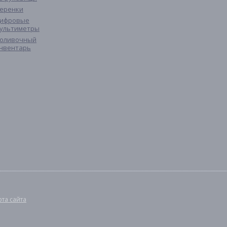
еренки
ифровые
ультиметры
оливочный
нвентарь
рта сайта