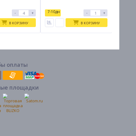
7-10дн
7-10дн
-
+
-
+
В КОРЗИНУ
В КОРЗИНУ
бы оплаты
вые площадки