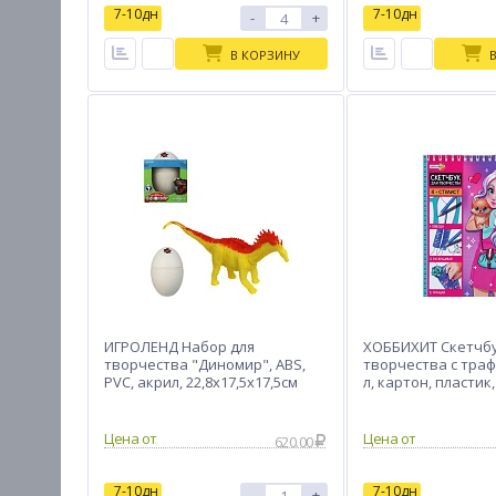
7-10дн
7-10дн
-
+
В КОРЗИНУ
ИГРОЛЕНД Набор для
ХОББИХИТ Скетчбу
творчества "Диномир", ABS,
творчества с траф
PVC, акрил, 22,8х17,5х17,5см
л, картон, пластик
15х19х2см
Цена от
Цена от
620.00
7-10дн
7-10дн
-
+