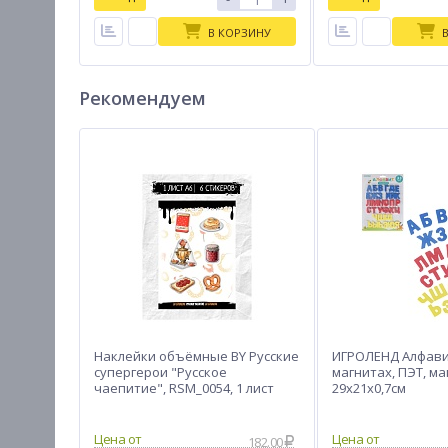
В КОРЗИНУ
Рекомендуем
Наклейки объёмные BY Русские
ИГРОЛЕНД Алфави
супергерои "Русское
магнитах, ПЭТ, маг
чаепитие", RSM_0054, 1 лист
29х21х0,7см
182.00