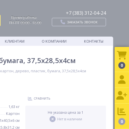
+7 (383) 312-04-24
Время работы:
ЗАКАЗАТЬ ЗВОНОК
ПН-ПТ 09:00 - 18:00
КЛИЕНТАМ
О КОМПАНИИ
КОНТАКТЫ
бумага, 37,5х28,5х4см
0
артон, дерево, пластик, бумага, 37,5х28,5х4см
СРАВНИТЬ
1,63 кг
Не указана цена за 1
Картон
Нет в наличии
1х40,5х6 см
0
х5,8х31,2 см