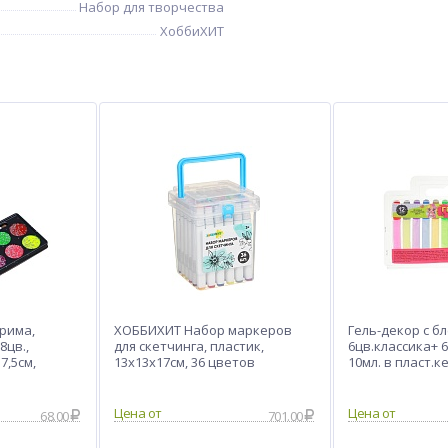
Набор для творчества
ХоббиХИТ
рима,
ХОББИХИТ Набор маркеров
Гель-декор с б
8цв.,
для скетчинга, пластик,
6цв.классика+ 6
7,5см,
13х13х17см, 36 цветов
10мл. в пласт.к
астик
Цена от
Цена от
68.00
701.00