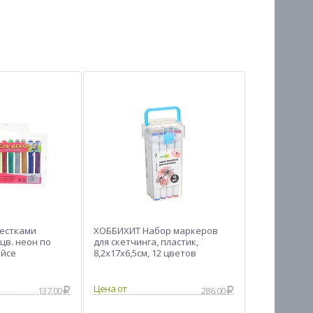
лестками
ХОББИХИТ Набор маркеров
цв. неон по
для скетчинга, пластик,
ейсе
8,2х17х6,5см, 12 цветов
Цена от
137.00
286.00