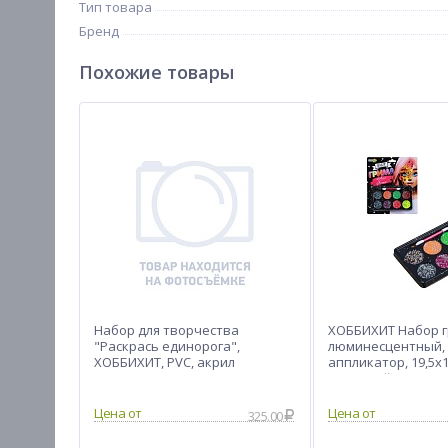
Тип товара
Бренд
Похожие товары
Набор для творчества
ХОББИХИТ Набор г
"Раскрась единорога",
люминесцентный, 
ХОББИХИТ, PVC, акрил
аппликатор, 19,5х1
масляный грим, пл
Цена от
Цена от
325.00