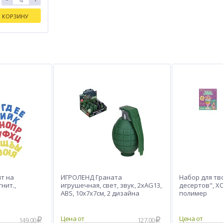
В КОРЗИНУ
т на
ИГРОЛЕНД Граната
Набор для тв
нит.,
игрушечная, свет, звук, 2xAG13,
десертов", Х
ABS, 10х7х7см, 2 дизайна
полимер
149.00
127.00