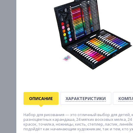
ОПИСАНИЕ
ХАРАКТЕРИСТИКИ
КОМП
Набор для рисования — это отличный выбор для детей, к
разноцветных карандаша, 24 мягких восковых мелка, 24 
красок, точилка, ножницы, кисть, степлер, ластик, лин
подойдёт как начинающим художникам, так и тем, кто у