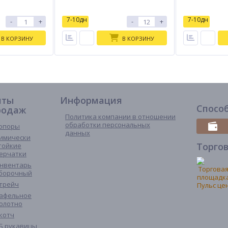
7-10дн
7-10дн
-
+
-
+
В КОРЗИНУ
В КОРЗИНУ
иты
Информация
Спосо
родаж
Политика компании в отношении
обработки персональных
опоры
данных
имически
Торго
тойкие
ерчатки
нвентарь
борочный
трейч
афельное
олотно
котч
Б рукавицы