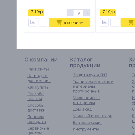
7-10дн
7-10дн
-
+
В КОРЗИНУ
О компании
Каталог
Х
продукции
п
Реквизиты
Защита рук и СИЗ
Т
Награды и
достижения
Ткани технические и
Х
материалы
с
Как купить
протирочные
п
Способы
Упаковочные
И
оплаты
материалы
у
Способы
Дом и сад
С
доставки
Уличный инвентарь
В
Правила
п
возврата
Бытовая химия
С
Сервисные
Инструменты
центры
Х