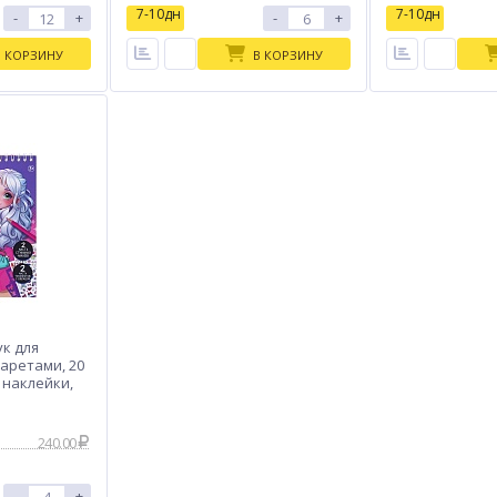
7-10дн
7-10дн
-
+
-
+
В КОРЗИНУ
В КОРЗИНУ
к для
аретами, 20
, наклейки,
240.00
-
+