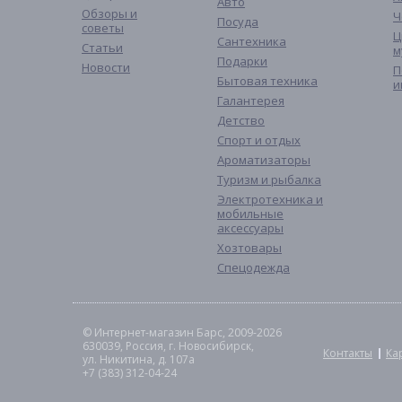
Авто
Обзоры и
Ч
Посуда
советы
Ц
Сантехника
Статьи
м
Подарки
Новости
П
Бытовая техника
и
Галантерея
Детство
Спорт и отдых
Ароматизаторы
Туризм и рыбалка
Электротехника и
мобильные
аксессуары
Хозтовары
Спецодежда
© Интернет-магазин Барс, 2009-2026
630039, Россия, г. Новосибирск,
Контакты
Ка
ул. Никитина, д. 107а
+7 (383) 312-04-24