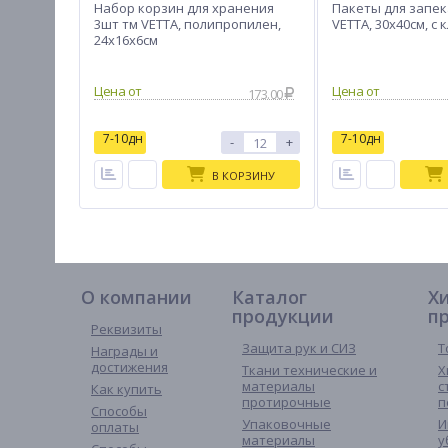
Набор корзин для хранения
Пакеты для запек
3шт тм VETTA, полипропилен,
VETTA, 30x40см, с
24х16х6см
173.00
7-10дн
7-10дн
-
+
В КОРЗИНУ
О компании
Каталог
Х
продукции
п
Реквизиты
Защита рук и СИЗ
Т
Награды и
достижения
Ткани технические и
Х
материалы
с
Как купить
протирочные
п
Способы
Упаковочные
И
оплаты
материалы
у