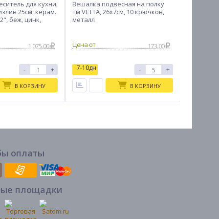
ситель для кухни,
Вешалка подвесная на полку
Нить кул
злив 25см, керам.
тм VETTA, 26х7см, 10 крючков,
150м, d1,
2", беж, цинк,
металл
1 075.00
173.00
7-10дн
7-10дн
-
+
-
+
В КОРЗИНУ
В КОРЗИНУ
бы оплаты
вые площадки