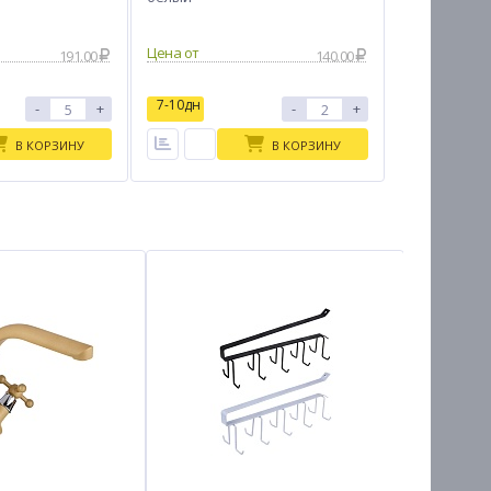
Цена от
191.00
140.00
7-10дн
-
+
-
+
В КОРЗИНУ
В КОРЗИНУ