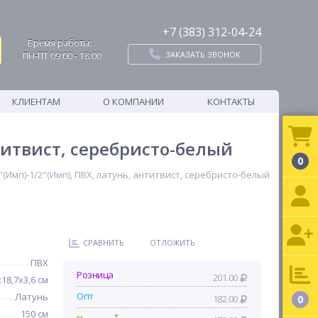
+7 (383) 312-04-24
Время работы:
ЗАКАЗАТЬ ЗВОНОК
ПН-ПТ 09:00 - 18:00
КЛИЕНТАМ
О КОМПАНИИ
КОНТАКТЫ
нтитвист, серебристо-белый
0
"(Имп)-1/2"(Имп), ПВХ, латунь, антитвист, серебристо-белый
СРАВНИТЬ
ОТЛОЖИТЬ
ПВХ
Розница
201.00
x18,7x3,6 см
Опт
Латунь
182.00
0
150 см
*