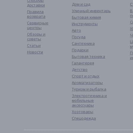
Способы
Дом и сад
С
доставки
Уличный инвентарь
В
Правила
п
возврата
Бытовая химия
С
Сервисные
Инструменты
центры
Х
Авто
Обзоры и
Ч
Посуда
советы
Ц
Сантехника
Статьи
м
Подарки
Новости
П
Бытовая техника
и
Галантерея
Детство
Спорт и отдых
Ароматизаторы
Туризм и рыбалка
Электротехника и
мобильные
аксессуары
Хозтовары
Спецодежда