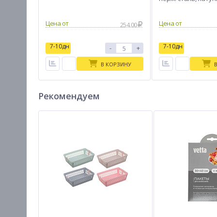
хром
Цена от
Цена от
254.00
7-10дн
7-10дн
-
+
В КОРЗИНУ
Рекомендуем