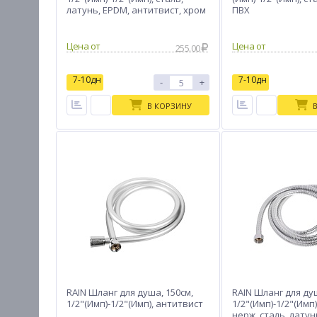
латунь, EPDM, антитвист, хром
ПВХ
Цена от
Цена от
255.00
7-10дн
7-10дн
-
+
В КОРЗИНУ
RAIN Шланг для душа, 150см,
RAIN Шланг для ду
1/2"(Имп)-1/2"(Имп), антитвист
1/2"(Имп)-1/2"(Имп)
нерж. сталь, латун