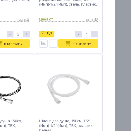
(Имп)-1/2"(Имп), сталь, пластик,
ПВХ
Цена от
164.00
86.00
7-10дн
-
+
-
+
В КОРЗИНУ
В КОРЗИНУ
 душа 150см,
Шланг для душа, 150см, 1/2"
мп), ПВХ,
(Имп)-1/2"(Имп), ПВХ, пластик,
белый