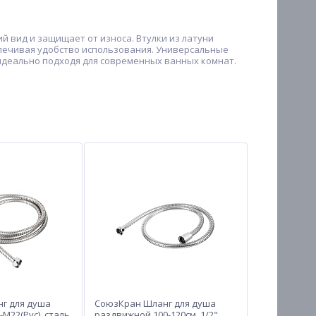
й вид и защищает от износа. Втулки из латуни
спечивая удобство использования. Универсальные
, идеально подходя для современных ванных комнат.
г для душа
СоюзКран Шланг для душа
-М22(Рус), сталь,
раздвижной 100-120см, 1/2"