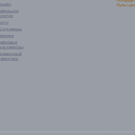
трейч
афельное
олотно
котч
Б рукавицы
еренки
ифровые
ультиметры
оливочный
нвентарь