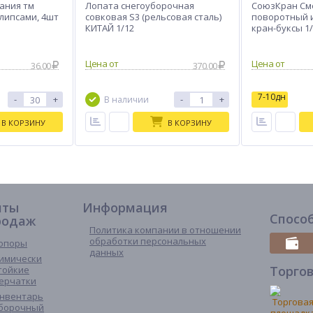
ания тм
Лопата снегоуборочная
СоюзКран Сме
 клипсами, 4шт
совковая S3 (рельсовая сталь)
поворотный и
КИТАЙ 1/12
кран-буксы 1/
SK01-G208
36.00
370.00
7-10дн
-
+
-
+
В наличии
В КОРЗИНУ
В КОРЗИНУ
иты
Информация
Спосо
родаж
Политика компании в отношении
обработки персональных
опоры
данных
имически
Торго
тойкие
ерчатки
нвентарь
борочный