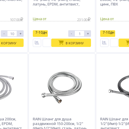
латунь, EPDM, антитвист,
цинк, ПВХ
черный
Цена от
Цена от
107.00
231.00
7-10дн
7-10дн
-
+
-
+
В КОРЗИНУ
В КОРЗИНУ
ша 200см,
RAIN Шланг для душа
RAIN Шланг для
, EPDM,
раздвижной 150-200см, 1/2"
1/2"(Имп)-1/2"(И
ь антитвист,
(Имп)-1/2"(Имп), сталь, латунь,
антитвист