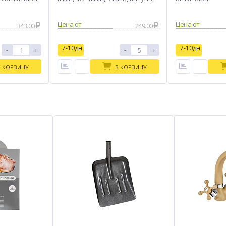
EPDM, антитвист, хром
Цена от
Цена от
343.00
249.00
7-10дн
7-10дн
-
+
-
+
В КОРЗИНУ
В КОРЗИНУ