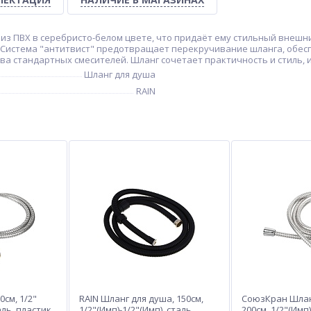
 из ПВХ в серебристо-белом цвете, что придаёт ему стильный внешни
. Система "антитвист" предотвращает перекручивание шланга, обе
ства стандартных смесителей. Шланг сочетает практичность и стиль
Шланг для душа
RAIN
см, 1/2"
RAIN Шланг для душа, 150см,
СоюзКран Шлан
аль, пластик,
1/2"(Имп)-1/2"(Имп), сталь,
200см, 1/2"(Имп)