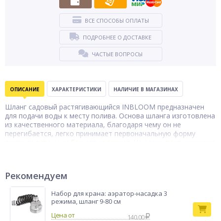
ВСЕ СПОСОБЫ ОПЛАТЫ
ПОДРОБНЕЕ О ДОСТАВКЕ
ЧАСТЫЕ ВОПРОСЫ
ОПИСАНИЕ
ХАРАКТЕРИСТИКИ
НАЛИЧИЕ В МАГАЗИНАХ
Шланг садовый растягивающийся INBLOOM предназначен
для подачи воды к месту полива. Основа шланга изготовлена
из качественного материала, благодаря чему он не
перегибается, легко принимает первоначальную форму
после полива и удобен для хранения. Не размывает корневую
систему растений, позволяет значительно снизить расход
воды.
Шланг для
Рекомендуем
Тип товара
полива
Бренд
INBLOOM
Набор для крана: аэратор-насадка 3
режима, шланг 9-80 см
140.00