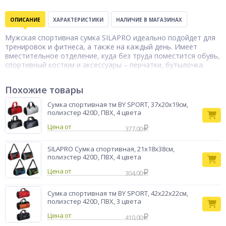
ОПИСАНИЕ
ХАРАКТЕРИСТИКИ
НАЛИЧИЕ В МАГАЗИНАХ
Мужская спортивная сумка SILAPRO идеально подойдет для
тренировок и фитнеса, а также на каждый день. Имеет
вместительное отделение, куда без труда поместится обувь,
спортивный костюм и аксессуары – перчатки, бутылочка.
Удобные широкие ручки обеспечивают комфорт при
переноске даже тяжелых вещей. Сумка оснащена
Похожие товары
дополнительным ремнем через плечо. Материал изделия –
полиэстер 420D не выцветает и стоек к воздействию УФ-
Сумка спортивная тм BY SPORT, 37х20х19см,
лучей.
полиэстер 420D, ПВХ, 4 цвета
Сумка
Цена от
377.00
Тип товара
спортивная
Бренд
SILAPRO
SILAPRO Сумка спортивная, 21x18x38см,
полиэстер 420D, ПВХ, 4 цвета
Цена от
304.00
Сумка спортивная тм BY SPORT, 42x22x22см,
полиэстер 420D, ПВХ, 3 цвета
Цена от
410.00