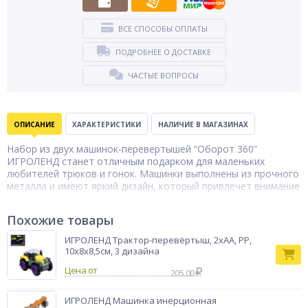
ВСЕ СПОСОБЫ ОПЛАТЫ
ПОДРОБНЕЕ О ДОСТАВКЕ
ЧАСТЫЕ ВОПРОСЫ
ОПИСАНИЕ
ХАРАКТЕРИСТИКИ
НАЛИЧИЕ В МАГАЗИНАХ
Набор из двух машинок-перевертышей “Оборот 360”
ИГРОЛЕНД станет отличным подарком для маленьких
любителей трюков и гонок. Машинки выполнены из прочного
металла и имеют яркий дизайн, который привлечет внимание
ребенка. Ребенок сможет устраивать настоящие трюковые
батлы, используя возможности машинок переворачиваться
Похожие товары
на 360 градусов и двигаться в различных направлениях.
Такой набор не только развлечет малыша, но и поможет ему
ИГРОЛЕНД Трактор-перевёртыш, 2хАА, PP,
развить координацию движений, логическое мышление и
10х8х8,5см, 3 дизайна
умение работать в команде. Идеальный подарок на любой
Цена от
праздник для детей от 3 лет и старше.
205.00
Тип товара
Машинка
ИГРОЛЕНД Машинка инерционная
Бренд
ИГРОЛЕНД