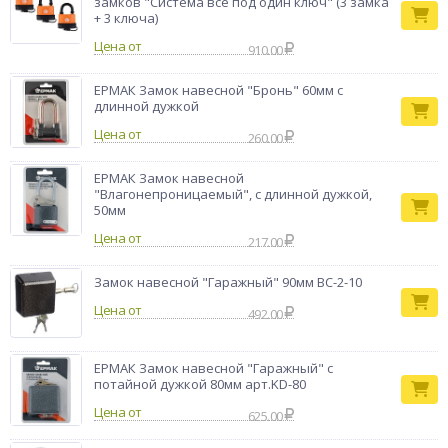
замков "Система всё под один ключ" (3 замка
+ 3 ключа)
Цена от
910.00
ЕРМАК Замок навесной "Бронь" 60мм с
длинной дужкой
Цена от
260.00
ЕРМАК Замок навесной
"Влагонепроницаемый", с длинной дужкой,
50мм
Цена от
217.00
Замок навесной "Гаражный" 90мм ВС-2-10
Цена от
492.00
ЕРМАК Замок навесной "Гаражный" с
потайной дужкой 80мм арт.KD-80
Цена от
625.00