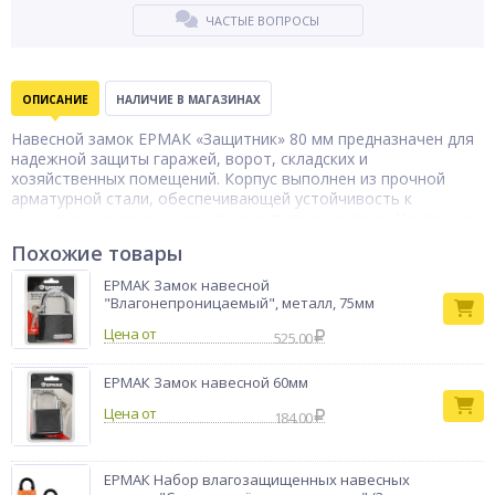
ЧАСТЫЕ ВОПРОСЫ
ОПИСАНИЕ
НАЛИЧИЕ В МАГАЗИНАХ
Навесной замок ЕРМАК «Защитник» 80 мм предназначен для
надежной защиты гаражей, ворот, складских и
хозяйственных помещений. Корпус выполнен из прочной
арматурной стали, обеспечивающей устойчивость к
механическим повреждениям и попыткам взлома. Усиленная
конструкция повышает долговечность замка и позволяет
Похожие товары
использовать его как внутри помещений, так и на улице.
Надежный механизм запирания гарантирует стабильную
ЕРМАК Замок навесной
работу при длительной эксплуатации.
"Влагонепроницаемый", металл, 75мм
Тип товара
замок навесной
Цена от
525.00
Размер
80мм
Бренд
ЕРМАК
ЕРМАК Замок навесной 60мм
Цена от
184.00
ЕРМАК Набор влагозащищенных навесных