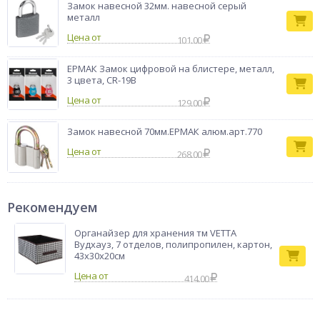
Замок навесной 32мм. навесной серый
металл
Цена от
101.00
ЕРМАК Замок цифровой на блистере, металл,
3 цвета, CR-19В
Цена от
129.00
Замок навесной 70мм.ЕРМАК алюм.арт.770
Цена от
268.00
Рекомендуем
Органайзер для хранения тм VETTA
Вудхауз, 7 отделов, полипропилен, картон,
43x30x20см
414.00