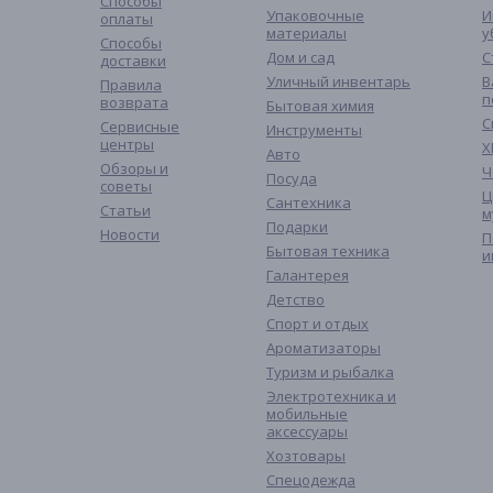
Способы
Упаковочные
И
оплаты
материалы
у
Способы
Дом и сад
С
доставки
Уличный инвентарь
В
Правила
п
возврата
Бытовая химия
С
Сервисные
Инструменты
центры
Х
Авто
Обзоры и
Ч
Посуда
советы
Ц
Сантехника
Статьи
м
Подарки
Новости
П
Бытовая техника
и
Галантерея
Детство
Спорт и отдых
Ароматизаторы
Туризм и рыбалка
Электротехника и
мобильные
аксессуары
Хозтовары
Спецодежда