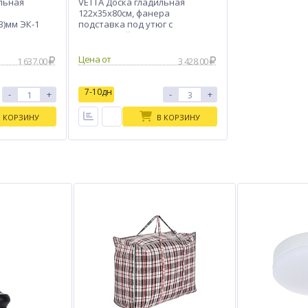
льная
VETTA Доска гладильная
122х35х80см, фанера
В)мм ЭК-1
подставка под утюг с
термоустойчивыми вст., удл.
1,6м, Н3
Цена от
1 637.00
3 428.00
7-10дн
-
+
-
+
В КОРЗИНУ
В КОРЗИНУ