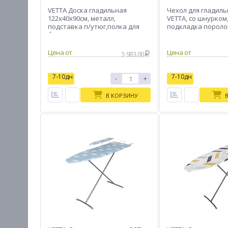
VETTA Доска гладильная
Чехол для гладиль
122х40х90см, металл,
VETTA, со шнурком
подставка п/утюг,полка для
подкладка поролон
белья,подрукавник,удл.1,9м Н9
Цена от
Цена от
5 983.00
7-10дн
7-10дн
-
+
В КОРЗИНУ