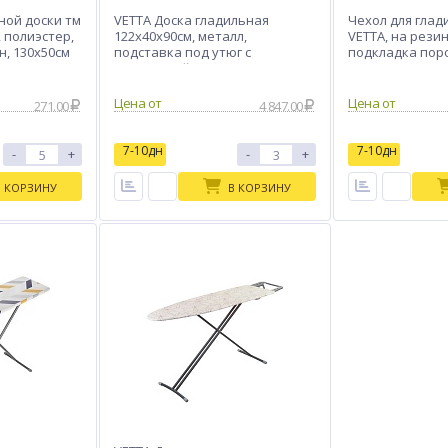
ной доски тм
VETTA Доска гладильная
Чехол для глад
, полиэстер,
122х40х90см, металл,
VETTA, на резин
, 130х50см
подставка под утюг с
подкладка поро
термоустойчивыми вст,
удл.1,6м Н10
Цена от
Цена от
271.00
4 847.00
7-10дн
7-10дн
-
+
-
+
В КОРЗИНУ
В КОРЗИНУ