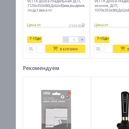
VETTA Доска гладильная ДСП,
VETTA Доска глади
1120х350х80(ДхШхВ)мм,выдвиж
эконом, ДСП,
.подставка п/
1070х350х80(ДхШх
утюг,подрукавник,удл. 1,6м
ДЛ-4
Цена от
Цена от
2 543.00
7-10дн
7-10дн
-
+
В КОРЗИНУ
Рекомендуем