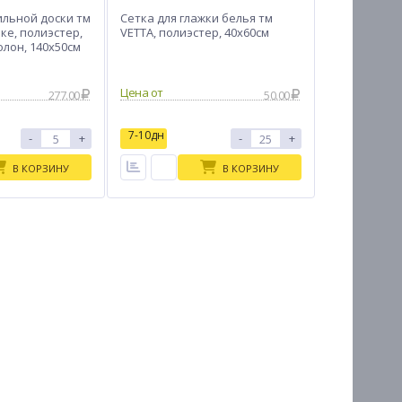
ильной доски тм
Сетка для глажки белья тм
ке, полиэстер,
VETTA, полиэстер, 40х60см
лон, 140х50см
Цена от
277.00
50.00
7-10дн
-
+
-
+
В КОРЗИНУ
В КОРЗИНУ