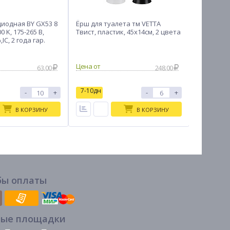
иодная BY GX53 8
Ёрш для туалета тм VETTA
Короб бе
0 K, 175-265 В,
Твист, пластик, 45х14см, 2 цвета
оксфорд,
IC, 2 года гар.
63.00
248.00
7-10дн
7-10дн
-
+
-
+
В КОРЗИНУ
В КОРЗИНУ
бы оплаты
вые площадки