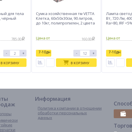
ный для тела
Сумка хозяйственная тм VETTA
Лампа светод
B, чёрный
Клетка, 60x50x30см, 90 литров,
Вт, 720 Лм, 400
до 10кг, полипропилен, 2 цвета
Ra>80, IRF <5%,
785.00
160.00
7-10дн
7-10дн
-
+
-
+
В КОРЗИНУ
В КОРЗИНУ
иты
Информация
Спосо
родаж
Политика компании в отношении
обработки персональных
опоры
данных
имически
Торго
тойкие
ерчатки