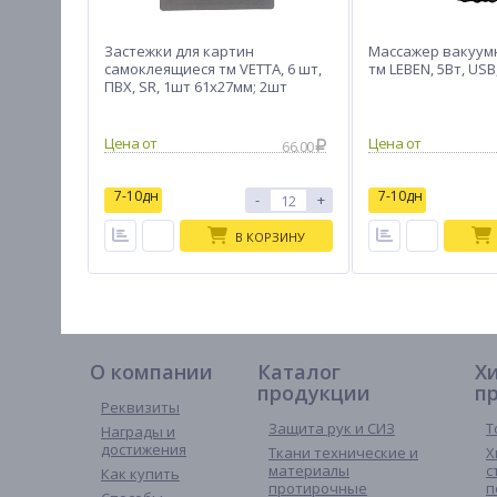
Застежки для картин
Массажер вакуум
самоклеящиеся тм VETTA, 6 шт,
тм LEBEN, 5Вт, US
ПВХ, SR, 1шт 61х27мм; 2шт
38х22мм; 3шт 38х15мм
66.00
7-10дн
7-10дн
-
+
В КОРЗИНУ
О компании
Каталог
Х
продукции
п
Реквизиты
Защита рук и СИЗ
Т
Награды и
достижения
Ткани технические и
Х
материалы
с
Как купить
протирочные
п