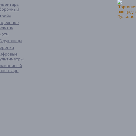
нвентарь
борочный
трейч
афельное
олотно
котч
Б рукавицы
еренки
ифровые
ультиметры
оливочный
нвентарь