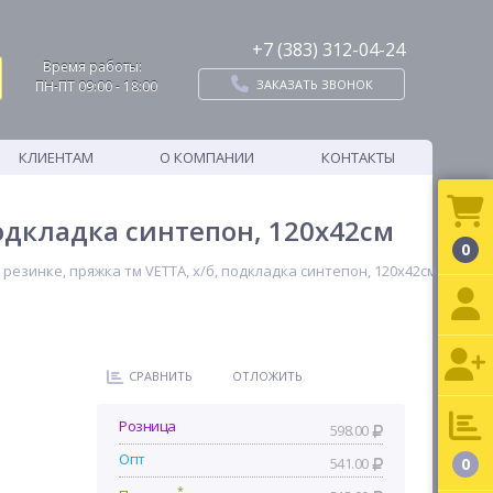
+7 (383) 312-04-24
Время работы:
ЗАКАЗАТЬ ЗВОНОК
ПН-ПТ 09:00 - 18:00
КЛИЕНТАМ
О КОМПАНИИ
КОНТАКТЫ
подкладка синтепон, 120х42см
0
 резинке, пряжка тм VETTA, х/б, подкладка синтепон, 120х42см
СРАВНИТЬ
ОТЛОЖИТЬ
Розница
598.00
Опт
541.00
0
*