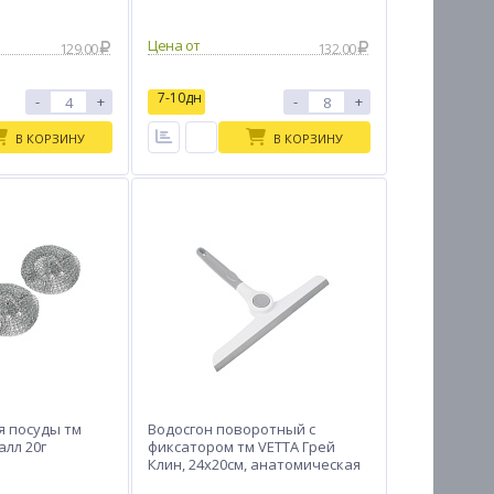
Цена от
129.00
132.00
7-10дн
-
+
-
+
В КОРЗИНУ
В КОРЗИНУ
я посуды тм
Водосгон поворотный с
алл 20г
фиксатором тм VETTA Грей
Клин, 24х20см, анатомическая
ручка, полипропилен, TPR