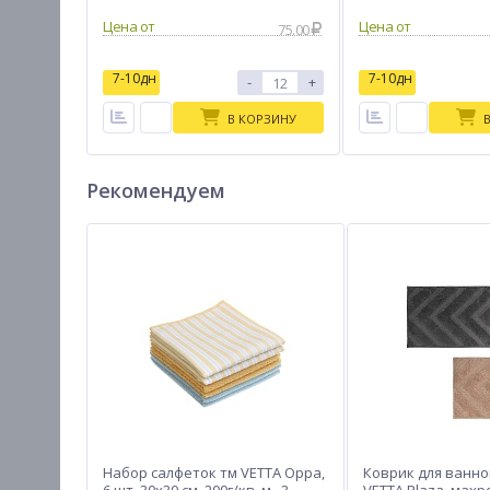
Цена от
Цена от
75.00
7-10дн
7-10дн
-
+
В КОРЗИНУ
Рекомендуем
Набор салфеток тм VETTA Орра,
Коврик для ванно