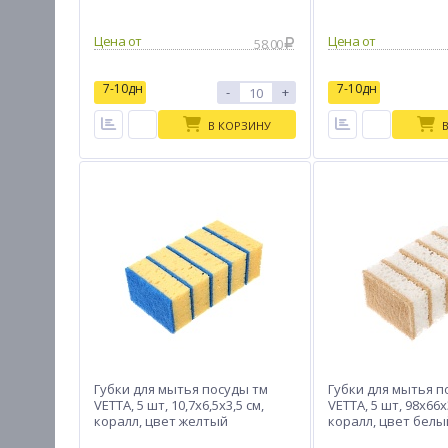
Цена от
Цена от
58.00
7-10дн
7-10дн
-
+
В КОРЗИНУ
Губки для мытья посуды тм
Губки для мытья п
VETTA, 5 шт, 10,7x6,5x3,5 см,
VETTA, 5 шт, 98x66
коралл, цвет желтый
коралл, цвет белы