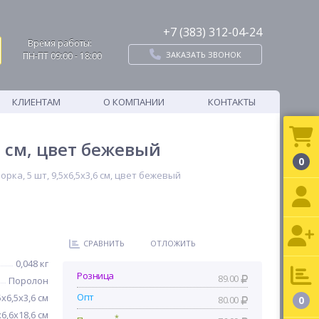
+7 (383) 312-04-24
Время работы:
ЗАКАЗАТЬ ЗВОНОК
ПН-ПТ 09:00 - 18:00
КЛИЕНТАМ
О КОМПАНИИ
КОНТАКТЫ
6 см, цвет бежевый
0
рка, 5 шт, 9,5x6,5x3,6 см, цвет бежевый
СРАВНИТЬ
ОТЛОЖИТЬ
0,048 кг
Розница
89.00
Поролон
Опт
5x6,5x3,6 см
80.00
0
6,6х18,6 см
*