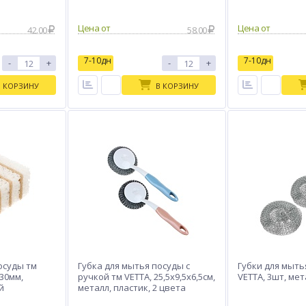
Цена от
Цена от
42.00
58.00
7-10дн
7-10дн
-
+
-
+
В КОРЗИНУ
В КОРЗИНУ
осуды тм
Губка для мытья посуды с
Губки для мыть
x30мм,
ручкой тм VETTA, 25,5x9,5x6,5см,
VETTA, 3шт, мет
й
металл, пластик, 2 цвета