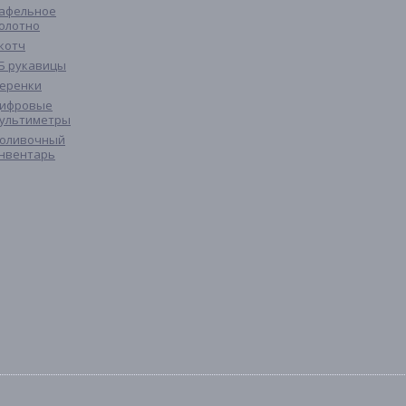
афельное
олотно
котч
Б рукавицы
еренки
ифровые
ультиметры
оливочный
нвентарь