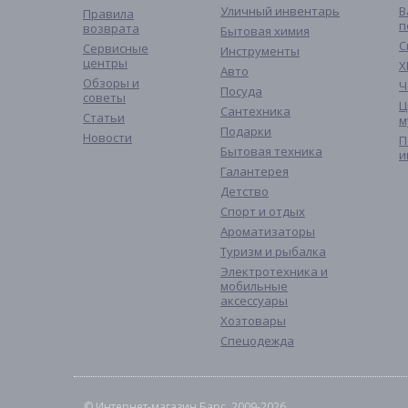
Уличный инвентарь
В
Правила
п
возврата
Бытовая химия
С
Сервисные
Инструменты
центры
Х
Авто
Обзоры и
Ч
Посуда
советы
Ц
Сантехника
Статьи
м
Подарки
Новости
П
Бытовая техника
и
Галантерея
Детство
Спорт и отдых
Ароматизаторы
Туризм и рыбалка
Электротехника и
мобильные
аксессуары
Хозтовары
Спецодежда
© Интернет-магазин Барс, 2009-2026