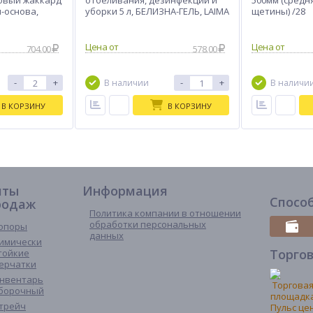
ровый жаккард
отбеливания, дезинфекции и
500мм (средн
п-основа,
уборки 5 л, БЕЛИЗНА-ГЕЛЬ, LAIMA
щетины) /28
PROFESSIONAL
704.00
578.00
-
+
-
+
В наличии
В наличи
В КОРЗИНУ
В КОРЗИНУ
иты
Информация
Спосо
родаж
Политика компании в отношении
обработки персональных
опоры
данных
имически
Торго
тойкие
ерчатки
нвентарь
борочный
трейч