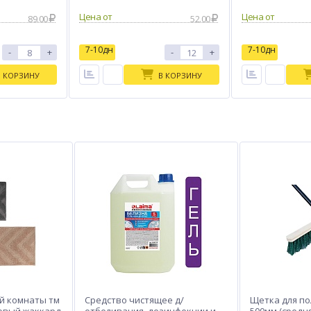
Цена от
Цена от
89.00
52.00
7-10дн
7-10дн
-
+
-
+
В КОРЗИНУ
В КОРЗИНУ
й комнаты тм
Средство чистящее д/
Щетка для по