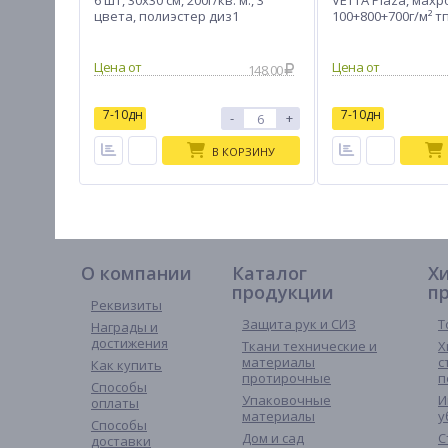
6 шт, 30х30 см, 200г/кв. м., 3
VETTA Plaza, мах
цвета, полиэстер диз1
100+800+700г/м² т
80х50см, 2 цв.
148.00
7-10дн
7-10дн
-
+
В КОРЗИНУ
О компании
Каталог
Х
продукции
п
Реквизиты
Защита рук и СИЗ
Т
Награды и
достижения
Ткани технические и
Х
материалы
с
Как купить
протирочные
п
Способы
Упаковочные
И
оплаты
материалы
у
Способы
Дом и сад
С
доставки