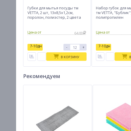
Губки для мытья посуды тм
Набор губок для 
VETTA, 2 шт, 13х8,5х1,2см,
тм VETTA, "Бублик", 
поролон, полиэстер, 2 цвета
полипропилен
Цена от
Цена от
64.00
7-10дн
7-10дн
-
+
В КОРЗИНУ
Рекомендуем