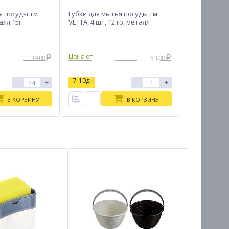
я посуды тм
Губки для мытья посуды тм
алл 15г
VETTA, 4 шт, 12 гр, металл
Цена от
39.00
53.00
7-10дн
-
+
-
+
В КОРЗИНУ
В КОРЗИНУ