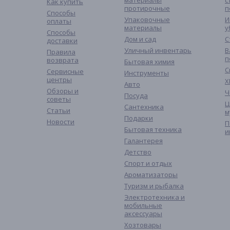
материалы
с
Как купить
протирочные
п
Способы
Упаковочные
И
оплаты
материалы
у
Способы
Дом и сад
С
доставки
Уличный инвентарь
В
Правила
п
возврата
Бытовая химия
С
Сервисные
Инструменты
центры
Х
Авто
Обзоры и
Ч
Посуда
советы
Ц
Сантехника
Статьи
м
Подарки
Новости
П
Бытовая техника
и
Галантерея
Детство
Спорт и отдых
Ароматизаторы
Туризм и рыбалка
Электротехника и
мобильные
аксессуары
Хозтовары