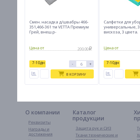
Смен. насадка д/швабры 466-
Салфетки для убо
351,466-361 тм VETTA Премиум
универсальные, 3 ш
Грей, внеш.р-
вискоза, 3 цвета.
р47х17см(вн.43х12см), микр.88г
200.00
7-10дн
7-10дн
-
+
В КОРЗИНУ
О компании
Каталог
Х
продукции
п
Реквизиты
Защита рук и СИЗ
Т
Награды и
достижения
Ткани технические и
Х