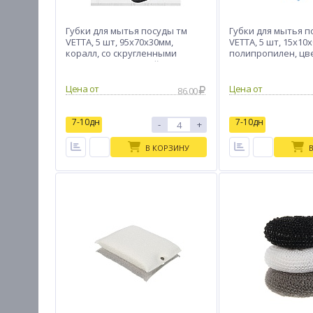
Губки для мытья посуды тм
Губки для мытья п
VETTA, 5 шт, 95x70x30мм,
VETTA, 5 шт, 15х10х
коралл, со скругленными
полипропилен, цв
углами, цвет черный
Цена от
Цена от
86.00
7-10дн
7-10дн
-
+
В КОРЗИНУ