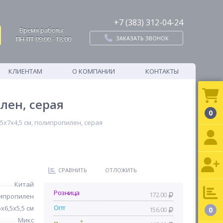
+7 (383) 312-04-24
Время работы:
ЗАКАЗАТЬ ЗВОНОК
ПН-ПТ 09:00 - 18:00
КЛИЕНТАМ
О КОМПАНИИ
КОНТАКТЫ
лен, серая
0
,5х7х4,5 см, полипропилен, серая
СРАВНИТЬ
ОТЛОЖИТЬ
Китай
Розница
172.00
ипропилен
Опт
5х6,5х5,5 см
156.00
0
Микс
*