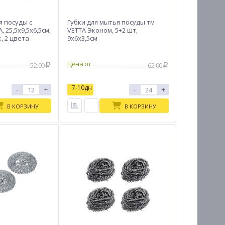
я посуды с
Губки для мытья посуды тм
, 25,5x9,5x6,5см,
VETTA Эконом, 5+2 шт,
, 2 цвета
9х6х3,5см
Цена от
52.00
62.00
7-10дн
-
+
-
+
В КОРЗИНУ
В КОРЗИНУ