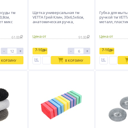
осуды тм
Щетка универсальная тм
Губка для мыть
0,8см,
VETTA Грей Клин, 30х6,5х6см,
ручкой тм VETTA
ет микс
анатомическая ручка,
металл, пластик
полипропилен, ПЭТ
Цена от
Цена от
61.00
91.00
7-10дн
7-10дн
-
+
-
+
В КОРЗИНУ
В КОРЗИНУ