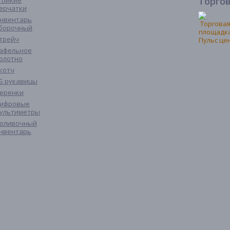
Торго
тойкие
ерчатки
нвентарь
борочный
трейч
афельное
олотно
котч
Б рукавицы
еренки
ифровые
ультиметры
оливочный
нвентарь