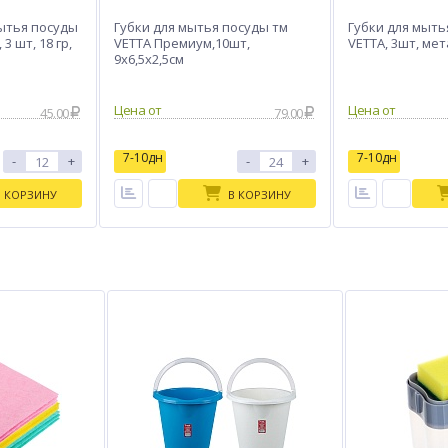
мытья посуды
Губки для мытья посуды тм
Губки для мыть
3 шт, 18 гр,
VETTA Премиум,10шт,
VETTA, 3шт, мет
9х6,5х2,5см
Цена от
Цена от
45.00
79.00
7-10дн
7-10дн
-
+
-
+
В КОРЗИНУ
В КОРЗИНУ