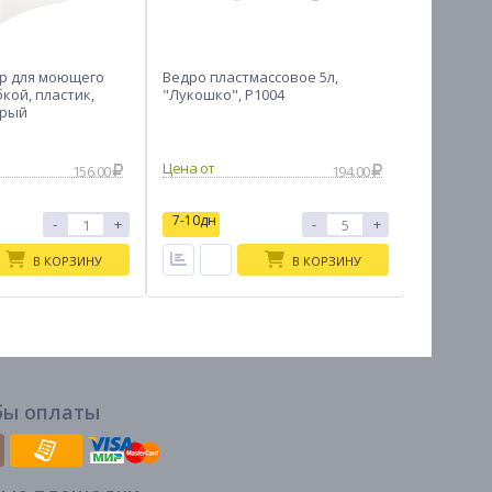
р для моющего
Ведро пластмассовое 5л,
Метла пл
бкой, пластик,
"Лукошко", Р1004
веерная с
ерый
156.00
194.00
7-10дн
-
+
-
+
В на
В КОРЗИНУ
В КОРЗИНУ
бы оплаты