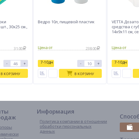
рки
Ведро 10л, пищевой пластик
VETTA Дозато
т., 30х25 см.,
средства с гу
14x9x11 см, с
31.00
238.00
7-10дн
7-10дн
-
+
-
+
В КОРЗИНУ
В КОРЗИНУ
иты
Информация
Спосо
родаж
Политика компании в отношении
обработки персональных
опоры
данных
имически