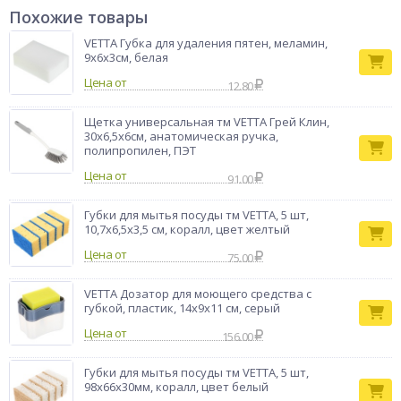
отмывается от любых загрязнений. Одна из сторон губки
Похожие товары
оснащена слоем абразивного материала, предназначенного
для чистки. В наборе 5 штук.
VETTA Губка для удаления пятен, меламин,
9х6х3см, белая
Губка для
Тип товара
посуды
Цена от
12.80
Бренд
Vetta
Щетка универсальная тм VETTA Грей Клин,
30х6,5х6см, анатомическая ручка,
полипропилен, ПЭТ
Цена от
91.00
Губки для мытья посуды тм VETTA, 5 шт,
10,7x6,5x3,5 см, коралл, цвет желтый
Цена от
75.00
VETTA Дозатор для моющего средства с
губкой, пластик, 14x9x11 см, серый
Цена от
156.00
Губки для мытья посуды тм VETTA, 5 шт,
98x66x30мм, коралл, цвет белый