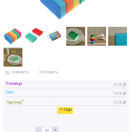
СРАВНИТЬ
ОТЛОЖИТЬ
Розница
62.00
Опт
56.00
*
Партнер
53.00
7-10дн
-
+