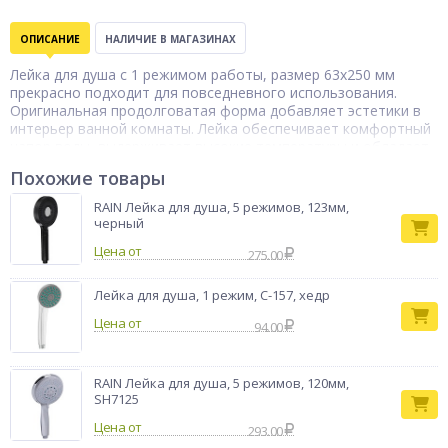
ОПИСАНИЕ
НАЛИЧИЕ В МАГАЗИНАХ
Лейка для душа с 1 режимом работы, размер 63х250 мм
прекрасно подходит для повседневного использования.
Оригинальная продолговатая форма добавляет эстетики в
интерьер ванной комнаты. Лейка обеспечивает комфортный
напор воды, выдерживает высокие температуры и обладает
высокой прочностью. Качественное покрытие черный плюс
Похожие товары
хром не подвержено царапинам и сколам. Форсунки не
забиваются и легко очищаются. Монтаж не требует
RAIN Лейка для душа, 5 режимов, 123мм,
использования специальных инструментов.
черный
Цена от
275.00
Лейка для душа, 1 режим, C-157, хедр
Цена от
94.00
RAIN Лейка для душа, 5 режимов, 120мм,
SH7125
Цена от
293.00