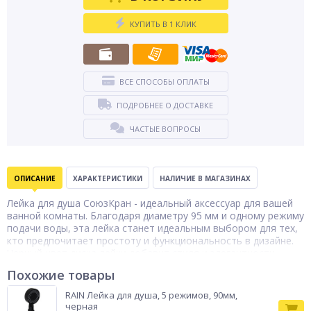
КУПИТЬ В 1 КЛИК
ВСЕ СПОСОБЫ ОПЛАТЫ
ПОДРОБНЕЕ О ДОСТАВКЕ
ЧАСТЫЕ ВОПРОСЫ
ОПИСАНИЕ
ХАРАКТЕРИСТИКИ
НАЛИЧИЕ В МАГАЗИНАХ
Лейка для душа СоюзКран - идеальный аксессуар для вашей
ванной комнаты. Благодаря диаметру 95 мм и одному режиму
подачи воды, эта лейка станет идеальным выбором для тех,
кто предпочитает простоту и функциональность в дизайне.
Черный цвет диска лейки добавит стиля и элегантности
вашей ванной. Диаметр соединения лейки составляет 1/2",
Похожие товары
что позволяет легко подключить ее к большинству душевых
систем. Установка займет всего несколько минут и не
RAIN Лейка для душа, 5 режимов, 90мм,
потребует специальных навыков или инструментов.
черная