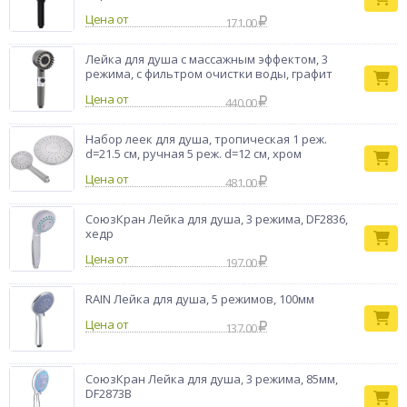
Силиконовые форсунки обеспечивают равномерную подачу
Цена от
воды и предотвращают образование известковых
171.00
отложений. Выбирайте лейку для душа от СоюзКрана и
наслаждайтесь комфортом, стилем и качеством каждый
Лейка для душа с массажным эффектом, 3
день!
режима, с фильтром очистки воды, графит
Тип товара
Лейка для душа
Цена от
440.00
Бренд
СоюзКран
Набор леек для душа, тропическая 1 реж.
d=21.5 cм, ручная 5 реж. d=12 cм, хром
Цена от
481.00
СоюзКран Лейка для душа, 3 режима, DF2836,
хедр
Цена от
197.00
RAIN Лейка для душа, 5 режимов, 100мм
Цена от
137.00
СоюзКран Лейка для душа, 3 режима, 85мм,
DF2873B