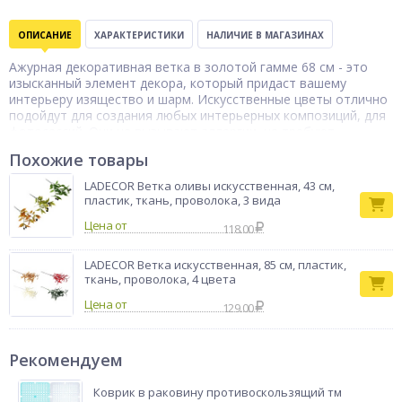
ОПИСАНИЕ
ХАРАКТЕРИСТИКИ
НАЛИЧИЕ В МАГАЗИНАХ
Ажурная декоративная ветка в золотой гамме 68 см - это
изысканный элемент декора, который придаст вашему
интерьеру изящество и шарм. Искусственные цветы отлично
подойдут для создания любых интерьерных композиций, для
фотосессий. Они не вызывают аллергии, не требуют
специального ухода и регулярного полива, легко моются. Из
Похожие товары
нескольких веточек Вы сможете составить уникальную
композицию, которая преобразит интерьер квартиры или
LADECOR Ветка оливы искусственная, 43 см,
офиса. Растение изготовлено из пластика.
пластик, ткань, проволока, 3 вида
Ветка
Цена от
118.00
Тип товара
декоративная
Бренд
LADECOR
LADECOR Ветка искусственная, 85 см, пластик,
ткань, проволока, 4 цвета
Цена от
129.00
Рекомендуем
Коврик в раковину противоскользящий тм